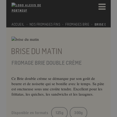
Please
e
note:
a
This
d
website
e
includes
ACCUEIL
NOS FROMAGES FINS
FROMAGES BRIE
BRISE DU MAT
r
an
s
accessibility
system.
BRISE DU MATIN
FROMAGE BRIE DOUBLE CRÈME
Ce Brie double crème se démarque par son goût de
beurre et de noisette qui se bonifie avec le temps. Sa pâte
est onctueuse sous une croûte tendre. Excellent pour les
frittatas, les quiches, les sandwichs et les lasagnes.
Disponible en formats
125g
300g