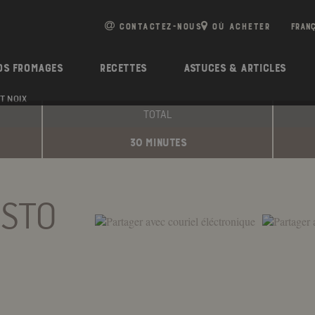
e
n
CONTACTEZ-NOUS
OÙ ACHETER
r
e
OS FROMAGES
RECETTES
ASTUCES & ARTICLES
a
d
T NOIX
TOTAL
e
r
30 MINUTES
s
ESTO