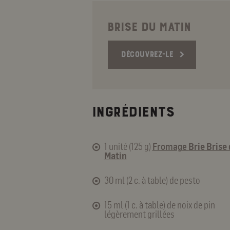
using
a
screen
BRISE DU MATIN
reader;
Press
Control-
DÉCOUVREZ-LE
F10
to
open
an
accessibility
INGRÉDIENTS
menu.
1 unité (125 g)
Fromage
Brie Brise
Matin
30 ml (2 c. à table) de pesto
15 ml (1 c. à table) de noix de pin
légèrement grillées